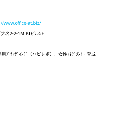
://www.office-at.biz/
名2-2-1MIKIビル5F
用ﾌﾞﾗﾝﾃﾞｨﾝｸﾞ（ハピレボ）、女性ﾏﾈｼﾞﾒﾝﾄ・育成