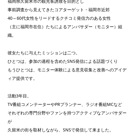
福岡県久留米市の観光客誘致を目的とし
事前調査から見えてきたコアターゲット・福岡市近郊
40～60代
女性をリードするクチコミ発信力のある女性
（主に福岡市在住）たちによるアンバサ
ダー（モニター）組
織。
彼女たちに与えたミッションは二つ。
ひとつは、参加の過程を含めたSNS発信による話題づくり
もうひとつは、モニター体験による意見収集と改善へのアイデ
ィア
提供です。
活動3年目。
TV番組コメンテーターやPRプランナー、ラジオ番組MCなど
それぞれの専門分野やファンを持つアクティブなアンバサダー
が
久留米の街を取材しながら、SNSで発信して来ました。