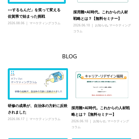
○○するもんだ」を笑って変える
採用難×AI時代。これからの人材
佐賀県で始まった挑戦
戦略とは？【無料セミナー】
2026.08.06
マーケティングコラム
2026.06.10
お知らせ
,
マーケティング
コラム
BLOG
研修の成果が、自治体の方針に反映
○
採用難×AI時代。これからの人材戦
に
されました
賀
略とは？【無料セミナー】
2026.06.17
マーケティングコラム
20
2026.06.10
お知らせ
,
マーケティング
コラム