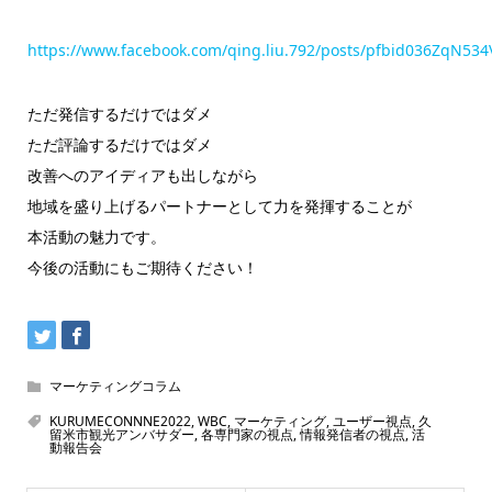
https://www.facebook.com/qing.liu.792/posts/pfbid036Z
ただ発信するだけではダメ
ただ評論するだけではダメ
改善へのアイディアも出しながら
地域を盛り上げるパートナーとして力を発揮することが
本活動の魅力です。
今後の活動にもご期待ください！
マーケティングコラム
KURUMECONNNE2022
,
WBC
,
マーケティング
,
ユーザー視点
,
久
留米市観光アンバサダー
,
各専門家の視点
,
情報発信者の視点
,
活
動報告会