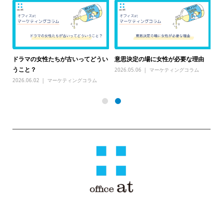
るこ
そ
ドラマの女性たちが古いってどうい
意思決定の場に女性が必要な理由
て
うこと？
2026.05.06
マーケティングコラム
20
2026.06.02
マーケティングコラム
〒810-0041 福岡県福岡市中央区大名１丁目３−７ サウスステージ１ 3
階 ウィズスクエア福岡