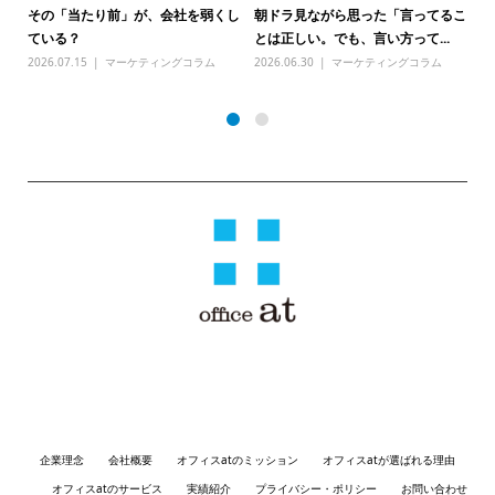
その「当たり前」が、会社を弱くし
朝ドラ見ながら思った「言ってるこ
由
ド
ている？
とは正しい。でも、言い方って...
う
2026.07.15
マーケティングコラム
2026.06.30
マーケティングコラム
20
〒810-0041 福岡県福岡市中央区大名１丁目３−７ サウスステージ１ 3
階 ウィズスクエア福岡
企業理念
会社概要
オフィスatのミッション
オフィスatが選ばれる理由
オフィスatのサービス
実績紹介
プライバシー・ポリシー
お問い合わせ