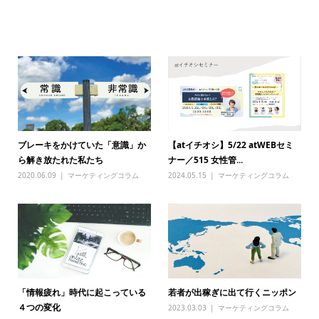
関連記事一覧
【atイチオシ】5/22 atWEBセミ
ブレーキをかけていた「意識」か
ナー／515 女性管...
ら解き放たれた私たち
2024.05.15
マーケティングコラム
2020.06.09
マーケティングコラム
若者が出稼ぎに出て行くニッポン
「情報疲れ」時代に起こっている
４つの変化
2023.03.03
マーケティングコラム