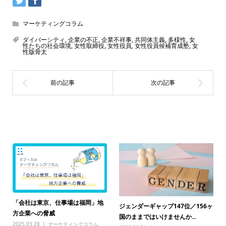
マーケティングコラム
ダイバーシティ
,
企業の不正
,
企業不祥事
,
共同体主義
,
多様性
,
女
性たちの社会環境
,
女性取締役
,
女性役員
,
女性役員候補育成塾
,
女
性版骨太
関連記事一覧
「会社は東京、仕事場は福岡」地
ジェンダーギャップ147位／156ヶ
方企業への脅威
国のままではいけませんか...
2025.03.28
マーケティングコラム