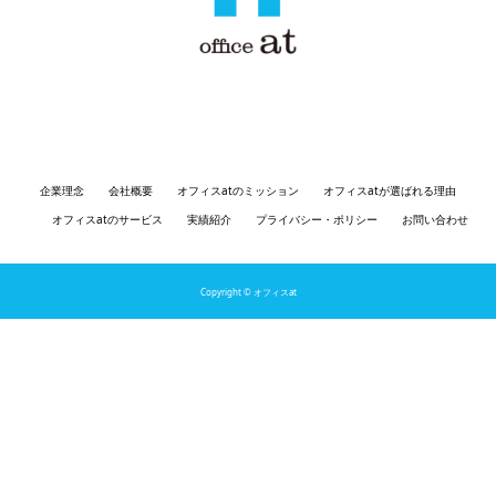
〒810-0041 福岡県福岡市中央区大名１丁目３−７ サウスステージ１ 3
階 ウィズスクエア福岡
企業理念
会社概要
オフィスatのミッション
オフィスatが選ばれる理由
オフィスatのサービス
実績紹介
プライバシー・ポリシー
お問い合わせ
Copyright © オフィスat