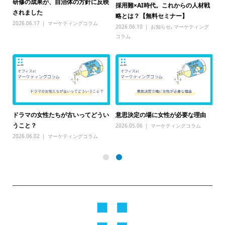
○○するもんだ」を笑って変える 佐
これからの人材戦
Webマガジン「わたしリ
賀県で始まった挑戦
ナー】
寺島のインタビュー記事が公開
2026.08.06
マーケティングコラム
せ
,
マーケティング
2026.07.23
メディア掲載
その「当たり前」が、会社を弱くし
朝ドラ見ながら思った「言
が必要な理由
ている？
とは正しい。でも、言い方って
ティングコラム
2026.07.15
マーケティングコラム
2026.06.30
マーケティング