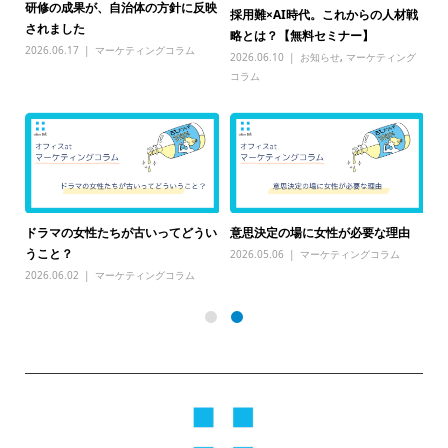
研修の成果が、自治体の方針に反映
○
採用難×AI時代。これからの人材戦
に
されました
賀
略とは？【無料セミナー】
2026.06.17
マーケティングコラム
20
2026.06.10
お知らせ
,
マーケティング
コラム
るこ
そ
ドラマの女性たちが古いってどうい
意思決定の場に女性が必要な理由
て
うこと？
2026.05.06
マーケティングコラム
20
2026.06.02
マーケティングコラム