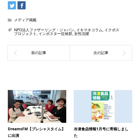
メディア掲載
NPO法人ファザーリング・ジャパン
,
イキマネコラム
,
イクボス
プロジェクト
,
インポスター症候群
,
女性活躍
関連記事一覧
DreamsFM【プレシャスタイム】
冷凍食品情報1月号に寄稿しまし
に出演
た