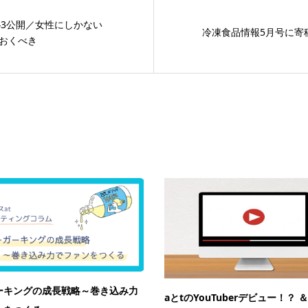
.43公開／女性にしかない
冷凍食品情報5月号に寄
おくべき
ーキングの成長戦略～巻き込み力
aとtのYouTuberデビュー！？ 