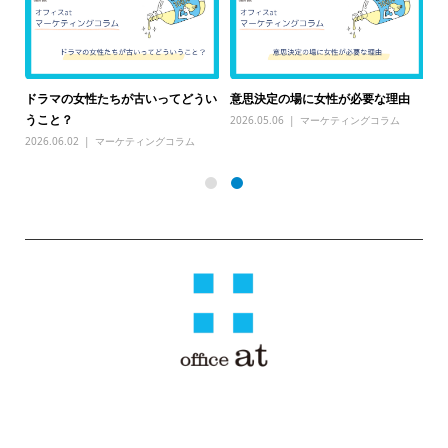
るこ
そ
ドラマの女性たちが古いってどうい
意思決定の場に女性が必要な理由
て
うこと？
2026.05.06
マーケティングコラム
20
2026.06.02
マーケティングコラム
〒810-0041 福岡県福岡市中央区大名１丁目３−７ サウスステージ１ 3
階 ウィズスクエア福岡