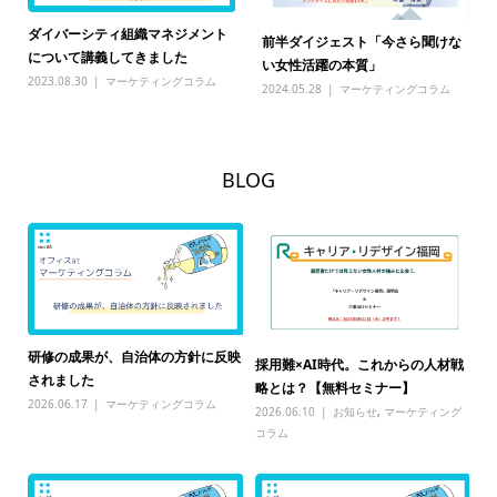
ダイバーシティ組織マネジメント
前半ダイジェスト「今さら聞けな
について講義してきました
い女性活躍の本質」
2023.08.30
マーケティングコラム
2024.05.28
マーケティングコラム
BLOG
研修の成果が、自治体の方針に反映
○
採用難×AI時代。これからの人材戦
に
されました
賀
略とは？【無料セミナー】
2026.06.17
マーケティングコラム
20
2026.06.10
お知らせ
,
マーケティング
コラム