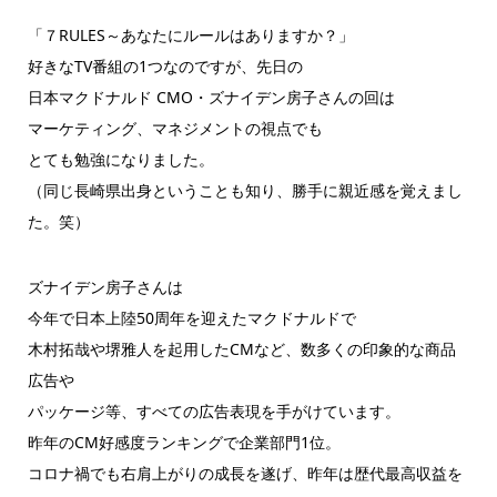
「７RULES～あなたにルールはありますか？」
好きなTV番組の1つなのですが、先日の
日本マクドナルド CMO・ズナイデン房子さんの回は
マーケティング、マネジメントの視点でも
とても勉強になりました。
（同じ長崎県出身ということも知り、勝手に親近感を覚えまし
た。
笑）
ズナイデン房子さんは
今年で日本上陸50周年を迎えたマクドナルドで
木村拓哉や堺雅人を起用したCMなど、数多くの印象的な商品
広告
や
パッケージ等、すべての広告表現を手がけています。
昨年のCM好感度ランキングで企業部門1位。
コロナ禍でも右肩上がりの成長を遂げ、昨年は歴代最高収益を